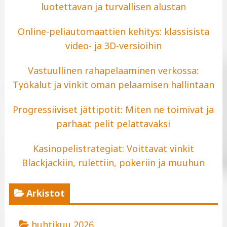
luotettavan ja turvallisen alustan
Online-peliautomaattien kehitys: klassisista
video- ja 3D-versioihin
Vastuullinen rahapelaaminen verkossa:
Työkalut ja vinkit oman pelaamisen hallintaan
Progressiiviset jättipotit: Miten ne toimivat ja
parhaat pelit pelattavaksi
Kasinopelistrategiat: Voittavat vinkit
Blackjackiin, rulettiin, pokeriin ja muuhun
Arkistot
huhtikuu 2026