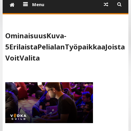
Menu
OminaisuusKuva-
5ErilaistaPelialanTyöpaikkaaJoista
VoitValita