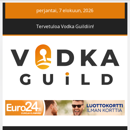
Skip
perjantai, 7 elokuun, 2026
to
content
Tervetuloa Vodka Guildiin!
Vodka Guild
Gaming