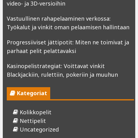
video- ja 3D-versioihin
Vastuullinen rahapelaaminen verkossa:
Työkalut ja vinkit oman pelaamisen hallintaan
Progressiiviset jättipotit: Miten ne toimivat ja
parhaat pelit pelattavaksi
Kasinopelistrategiat: Voittavat vinkit
Blackjackiin, rulettiin, pokeriin ja muuhun
Kategoriat
Kolikkopelit
Nettipelit
Uncategorized