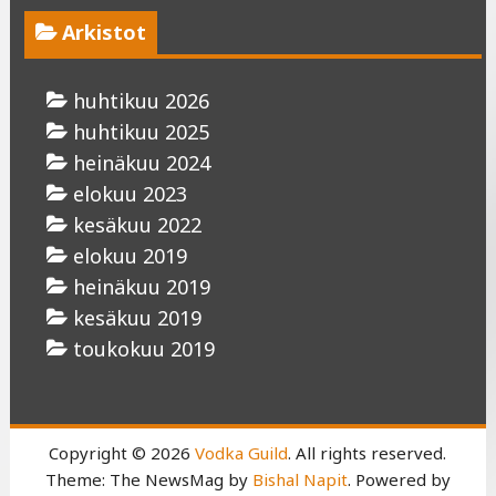
Arkistot
huhtikuu 2026
huhtikuu 2025
heinäkuu 2024
elokuu 2023
kesäkuu 2022
elokuu 2019
heinäkuu 2019
kesäkuu 2019
toukokuu 2019
Copyright © 2026
Vodka Guild
. All rights reserved.
Theme: The NewsMag by
Bishal Napit
. Powered by