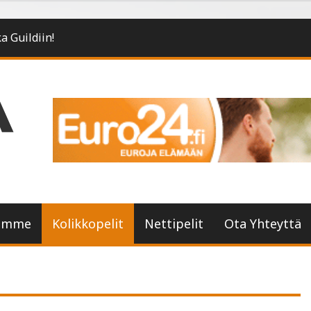
a Guildiin!
Gaming
Vodka Guild
samme
Kolikkopelit
Nettipelit
Ota Yhteyttä