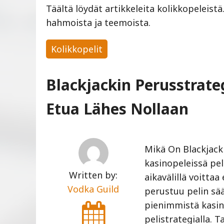
Täältä löydät artikkeleita kolikkopeleistä.
hahmoista ja teemoista.
Kolikkopelit
Blackjackin Perusstrate
Etua Lähes Nollaan
Mikä On Blackjack
kasinopeleissä pel
Written by:
aikavälillä voitta
Vodka Guild
perustuu pelin sää
pienimmistä kasino
pelistrategialla. T