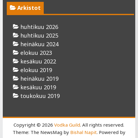
Arkistot
huhtikuu 2026
huhtikuu 2025
heinäkuu 2024
elokuu 2023
kesäkuu 2022
elokuu 2019
heinäkuu 2019
kesäkuu 2019
toukokuu 2019
Copyright © 2026
Vodka Guild
. All rights reserved.
Theme: The NewsMag by
Bishal Napit
. Powered by