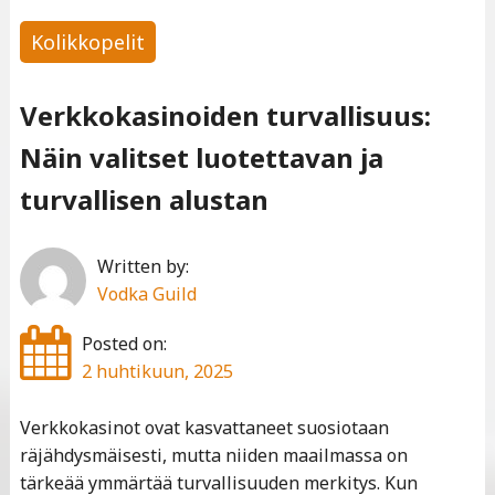
blackjack-
strategioita
Kolikkopelit
ammattilaisvinkkien
avulla
Verkkokasinoiden turvallisuus:
–
Näin valitset luotettavan ja
paranna
turvallisen alustan
peliäsi"
Written by:
Vodka Guild
Posted on:
2 huhtikuun, 2025
Verkkokasinot ovat kasvattaneet suosiotaan
räjähdysmäisesti, mutta niiden maailmassa on
tärkeää ymmärtää turvallisuuden merkitys. Kun