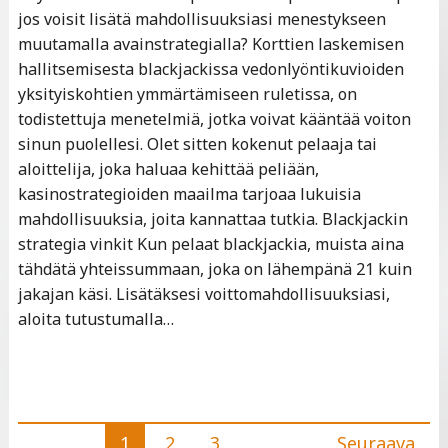
jos voisit lisätä mahdollisuuksiasi menestykseen
muutamalla avainstrategialla? Korttien laskemisen
hallitsemisesta blackjackissa vedonlyöntikuvioiden
yksityiskohtien ymmärtämiseen ruletissa, on
todistettuja menetelmiä, jotka voivat kääntää voiton
sinun puolellesi. Olet sitten kokenut pelaaja tai
aloittelija, joka haluaa kehittää peliään,
kasinostrategioiden maailma tarjoaa lukuisia
mahdollisuuksia, joita kannattaa tutkia. Blackjackin
strategia vinkit Kun pelaat blackjackia, muista aina
tähdätä yhteissummaan, joka on lähempänä 21 kuin
jakajan käsi. Lisätäksesi voittomahdollisuuksiasi,
aloita tutustumalla…
"Kasinopelistrategiat:
Voittavat
vinkit
Artikkelien
1
2
3
Seuraava