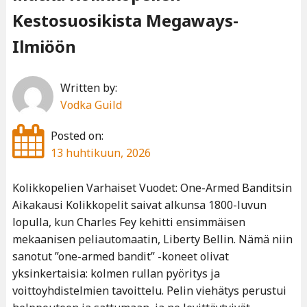
Kestosuosikista Megaways-
Vuonna
2026?"
Ilmiöön
Written by:
Vodka Guild
Posted on:
13 huhtikuun, 2026
Kolikkopelien Varhaiset Vuodet: One-Armed Banditsin
Aikakausi Kolikkopelit saivat alkunsa 1800-luvun
lopulla, kun Charles Fey kehitti ensimmäisen
mekaanisen peliautomaatin, Liberty Bellin. Nämä niin
sanotut ”one-armed bandit” -koneet olivat
yksinkertaisia: kolmen rullan pyöritys ja
voittoyhdistelmien tavoittelu. Pelin viehätys perustui