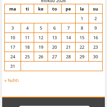
elokuu 2026
ma
ti
ke
to
pe
la
su
1
2
3
4
5
6
7
8
9
10
11
12
13
14
15
16
17
18
19
20
21
22
23
24
25
26
27
28
29
30
31
« huhti