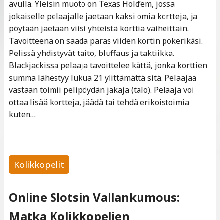
avulla. Yleisin muoto on Texas Hold’em, jossa
jokaiselle pelaajalle jaetaan kaksi omia kortteja, ja
pöytään jaetaan viisi yhteistä korttia vaiheittain.
Tavoitteena on saada paras viiden kortin pokerikäsi.
Pelissä yhdistyvät taito, bluffaus ja taktiikka.
Blackjackissa pelaaja tavoittelee kättä, jonka korttien
summa lähestyy lukua 21 ylittämättä sitä. Pelaajaa
vastaan toimii pelipöydän jakaja (talo). Pelaaja voi
ottaa lisää kortteja, jäädä tai tehdä erikoistoimia
kuten…
"Pokeri
Vs.
Blackjack:
Kolikkopelit
Kumpi
Tarjoaa
Online Slotsin Vallankumous:
Paremmat
Matka Kolikkopelien
Voittomahdollisuudet