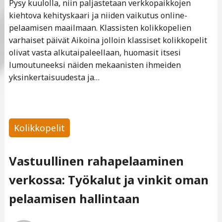
Pysy kuulolla, niin paljastetaan verkkopaikkojen
kiehtova kehityskaari ja niiden vaikutus online-
pelaamisen maailmaan. Klassisten kolikkopelien
varhaiset päivät Aikoina jolloin klassiset kolikkopelit
olivat vasta alkutaipaleellaan, huomasit itsesi
lumoutuneeksi näiden mekaanisten ihmeiden
yksinkertaisuudesta ja…
"Online-
peliautomaattien
kehitys:
Kolikkopelit
klassisista
video-
Vastuullinen rahapelaaminen
ja
verkossa: Työkalut ja vinkit oman
3D-
pelaamisen hallintaan
versioihin"