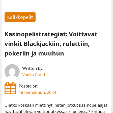
"Progressiiviset
jättipotit:
Miten
Kolikkopelit
ne
toimivat
Kasinopelistrategiat: Voittavat
ja
vinkit Blackjackiin, rulettiin,
parhaat
pokeriin ja muuhun
pelit
pelattavaksi"
Written by:
Vodka Guild
Posted on:
18 heinäkuun, 2024
Oletko koskaan miettinyt, miten jotkut kasinopelaajat
näyttävät olevan voittoputkessa eri peleissä? Entäpä