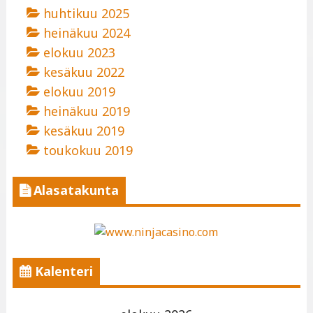
huhtikuu 2025
heinäkuu 2024
elokuu 2023
kesäkuu 2022
elokuu 2019
heinäkuu 2019
kesäkuu 2019
toukokuu 2019
Alasatakunta
Kalenteri