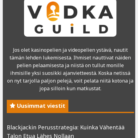
Jos olet kasinopelien ja videopelien ystävä, nautit
tämän lehden lukemisesta. Ihmiset nauttivat näiden
pelien pelaamisesta ja niistä on tullut monille
ihmisille yksi suosikki ajanvietteestä. Koska netissä
on nyt tarjolla paljon pelejä, voit pelata niitä kotona ja
jopa silloin kun matkustat.
Uusimmat viestit
Blackjackin Perusstrategia: Kuinka Vähentää
Talon Etua Lähes Nollaan