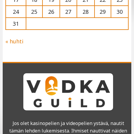
24
25
26
27
28
29
30
31
« huhti
Jos olet kasinopelien ja videopelien ystävä, nautit
tämän lehden lukemisesta. Ihmiset nauttivat näiden