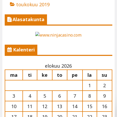
toukokuu 2019
Alasatakunta
Kalenteri
elokuu 2026
ma
ti
ke
to
pe
la
su
1
2
3
4
5
6
7
8
9
10
11
12
13
14
15
16
17
18
19
20
21
22
23