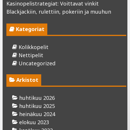
Kasinopelistrategiat: Voittavat vinkit
Blackjackiin, rulettiin, pokeriin ja muuhun
Kategoriat
Kolikkopelit
Nettipelit
Uncategorized
Arkistot
huhtikuu 2026
huhtikuu 2025
heinäkuu 2024
elokuu 2023