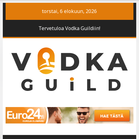
Skip
torstai, 6 elokuun, 2026
to
content
Tervetuloa Vodka Guildiin!
Vodka Guild
Gaming