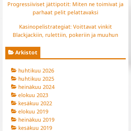
Progressiiviset jättipotit: Miten ne toimivat ja
parhaat pelit pelattavaksi
Kasinopelistrategiat: Voittavat vinkit
Blackjackiin, rulettiin, pokeriin ja muuhun
Arkistot
huhtikuu 2026
huhtikuu 2025
heinäkuu 2024
elokuu 2023
kesäkuu 2022
elokuu 2019
heinäkuu 2019
kesäkuu 2019