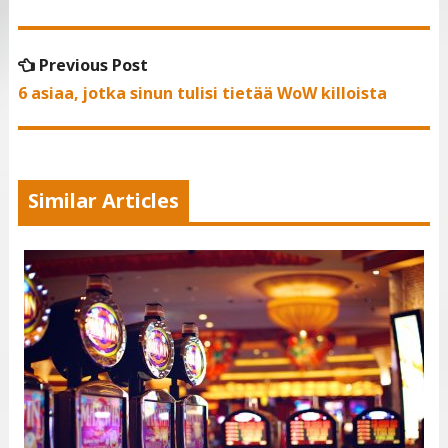
Artikkelien
Previous
Previous Post
selaus
post:
6 asiaa, jotka sinun tulisi tietää WoW killoista
Similar Articles